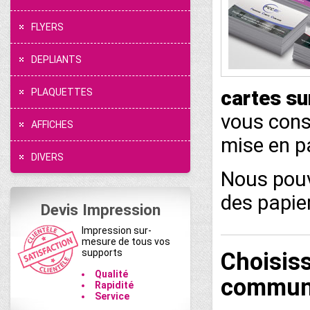
FLYERS
DEPLIANTS
PLAQUETTES
cartes s
vous conse
AFFICHES
mise en p
DIVERS
Nous pou
des papie
Devis Impression
Impression sur-
mesure de tous vos
supports
Choisiss
Qualité
communi
Rapidité
Service