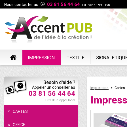
03 81 56 44 64
Nous contacter au
Lu - vend : 9H - 19h
IMPRESSION
TEXTILE
SIGNALETIQU
Besoin d'aide ?
Appeler un conseiller au
Impression
>
Cartes
03 81 56 44 64
Impress
Prix d’un appel local
CARTES
OFFICE