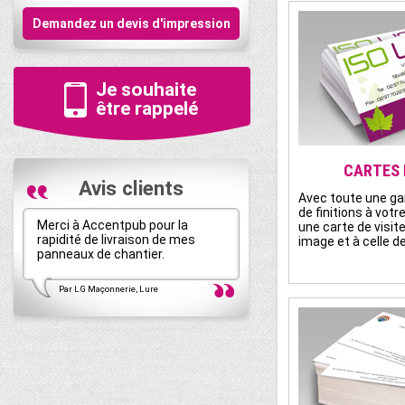
Demandez un devis d'impression
Je souhaite
être rappelé
CARTES 
Avis clients
Avec toute une g
de finitions à votr
Merci à Accentpub pour la
AccentPub s'occupe de t
une carte de visite
rapidité de livraison de mes
ma communication globale
image et à celle d
panneaux de chantier.
suis pleinement satisfait 
Par LG Maçonnerie, Lure
Par GODIER Bâti-thermique, Be