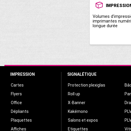
IMPRESSIO
Volumes d’impressi
imprimantes numériq
longue durée
IMPRESSION
SIGNALÉTIQUE
Cartes
Protection plexiglas
Bâc
Flyers
Roll up
Pa
Office
X-Banner
Dr
Dépliants
Kakémono
PLV
Plaquettes
Salons et expos
PLV
Affiches
Etiquettes
Vit