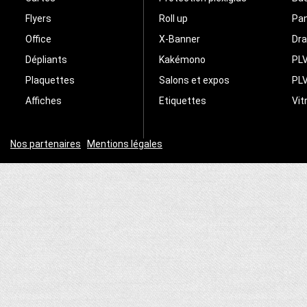
Flyers
Roll up
Pa
Office
X-Banner
Dr
Dépliants
Kakémono
PLV
Plaquettes
Salons et expos
PLV
Affiches
Etiquettes
Vit
Nos partenaires
|
Mentions légales