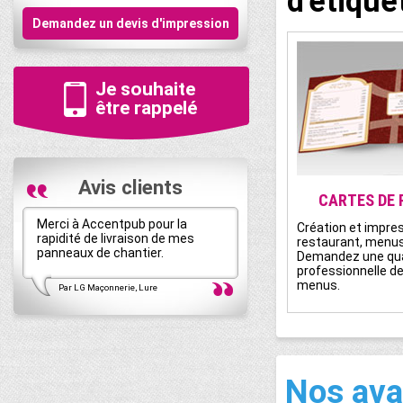
d'étique
Demandez un devis d'impression
Je souhaite
être rappelé
Avis clients
CARTES DE
Merci à Accentpub pour la
AccentPub s'occupe de t
Création et impre
rapidité de livraison de mes
ma communication globale
restaurant, menus,
panneaux de chantier.
suis pleinement satisfait 
Demandez une qua
professionnelle d
menus.
Par LG Maçonnerie, Lure
Par GODIER Bâti-thermique, Be
Nos av