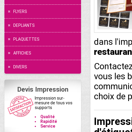
FLYERS
DEPLIANTS
PLAQUETTES
dans l'imp
restauran
AFFICHES
Contactez
DIVERS
vous les b
communica
Devis Impression
choix de p
Impression sur-
mesure de tous vos
supports
Qualité
Impressi
Rapidité
Service