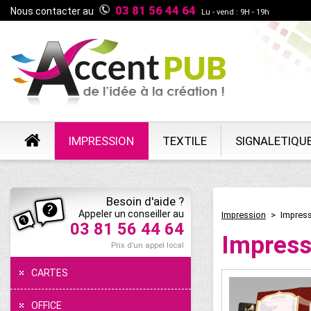
03 81 56 44 64
Nous contacter au
Lu - vend : 9H - 19h
IMPRESSION
TEXTILE
SIGNALETIQU
Besoin d'aide ?
Appeler un conseiller au
Impression
>
Impress
03 81 56 44 64
Impress
Prix d’un appel local
CARTES
OFFICE