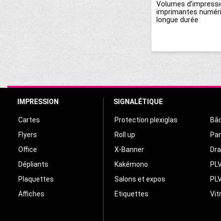
Volumes d’impressi
imprimantes numériq
longue durée
IMPRESSION
SIGNALÉTIQUE
Cartes
Protection plexiglas
Bâc
Flyers
Roll up
Pa
Office
X-Banner
Dr
Dépliants
Kakémono
PLV
Plaquettes
Salons et expos
PLV
Affiches
Etiquettes
Vit