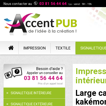
03 81 56 44 64
Nous contacter au
Lu - vend : 9H - 19h
IMPRESSION
TEXTILE
SIGNALETIQU
Besoin d'aide ?
Impressi
Appeler un conseiller au
03 81 56 44 64
intérieu
Prix d’un appel local
Large ca
SIGNALETIQUE INTÉRIEURE
kakémon
SIGNALETIQUE EXTÉRIEURE