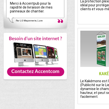
La protection plexi
Merci à Accentpub pour la
AccentPub s'occupe de t
idéal pour protéger
rapidité de livraison de mes
ma communication globale
clients et vous-m
panneaux de chantier.
suis pleinement satisfait 
Par LG Maçonnerie, Lure
Par GODIER Bâti-thermique, Be
KAK
Le Kakémono est l'
(Publicité sur le Li
dynamise le champ
hauteur, et peut s
facilement.