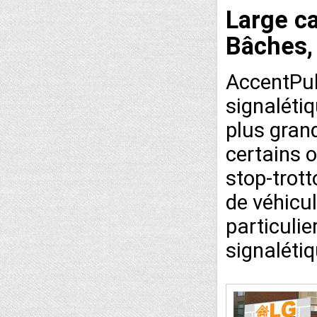
Large ca
Bâches, 
AccentPub
signalétiq
plus gran
certains o
stop-trot
de véhicu
particulie
signalétiq