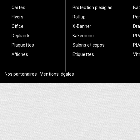
Cartes
Protection plexiglas
Bâc
Flyers
Roll up
Pa
Office
X-Banner
Dr
Dépliants
Kakémono
PLV
Plaquettes
Salons et expos
PLV
Affiches
Etiquettes
Vit
Nos partenaires
|
Mentions légales