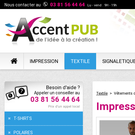
03 81 56 44 64
Nous contacter au
Lu - vend : 9H - 19h
IMPRESSION
TEXTILE
SIGNALETIQU
Besoin d'aide ?
Appeler un conseiller au
Textile
>
Vêtements de
03 81 56 44 64
Impress
Prix d’un appel local
T-SHIRTS
POLAIRES