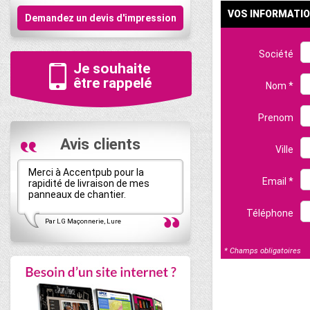
VOS INFORMATI
Demandez un devis d'impression
Société
Je souhaite
être rappelé
Nom *
Prenom
Avis clients
Ville
Merci à Accentpub pour la
AccentPub s'occupe de t
Email *
rapidité de livraison de mes
ma communication globale
panneaux de chantier.
suis pleinement satisfait 
Téléphone
Par LG Maçonnerie, Lure
Par GODIER Bâti-thermique, Be
* Champs obligatoires